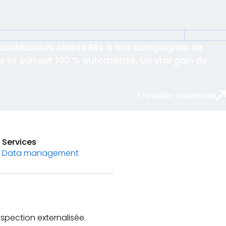
dashboards clients liés à nos campagnes de
es et surtout 100 % automatisé. Un vrai gain de
Travailler ensemble
Services
Data management
spection externalisée.