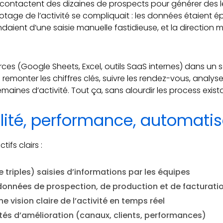
contactent des dizaines de prospects pour générer des le
pilotage de l’activité se compliquait : les données étaient é
aient d’une saisie manuelle fastidieuse, et la direction ma
ources (Google Sheets, Excel, outils SaaS internes) dans un
emonter les chiffres clés, suivre les rendez-vous, analys
maines d’activité. Tout ça, sans alourdir les process exist
bilité, performance, automati
tifs clairs :
re triples) saisies d’informations par les équipes
 données de prospection, de production et de facturati
e vision claire de l’activité en temps réel
nités d’amélioration (canaux, clients, performances)