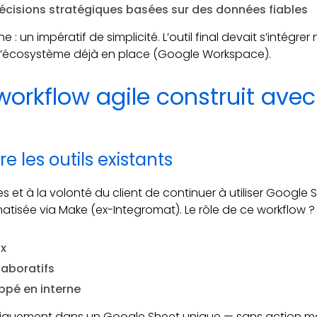
 décisions stratégiques basées sur des données fiables
: un impératif de simplicité. L’outil final devait s’intégre
r l’écosystème déjà en place (Google Workspace).
 workflow agile construit ave
 les outils existants
es et à la volonté du client de continuer à utiliser Googl
atisée via Make (ex-Integromat). Le rôle de ce workflow ?
ux
laboratifs
ppé en interne
iquement dans un Google Sheet unique — sans action ma