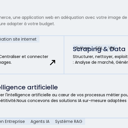
ommerce, une application web en adéquation avec votre image de
re adapter à votre budget.
ation site internet
Scraping & Data
Python
SQL
VM
Centraliser et connecter
Structurer, nettoyer, exploi
hages.
: Analyse de marché, Généra
lligence artificielle
rer l'intelligence artificielle au cœur de vos processus métier po
titivité.Nous concevons des solutions IA sur-mesure adaptées à 
en Entreprise
Agents IA
Système RAG