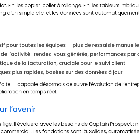
 Fini les copier-coller à rallonge. Fini les tableurs imbriq
ing d’un simple clic, et les données sont automatiquement
f pour toutes les équipes — plus de ressaisie manuelle
 de l’activité : rendez-vous générés, performances par 
e de la facturation, cruciale pour le suivi client
ques plus rapides, basées sur des données à jour
isfaite — capable désormais de suivre l’évolution de l’ent
mélioration en temps réel.
r l’avenir
 figé. Il évoluera avec les besoins de Captain Prospect : 
l commercial… Les fondations sont là. Solides, automatis