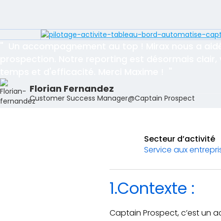
"
Un accompagnement au top ! Mirax nous a aidé
prospection. Notre reporting est désormais clair, 
temps et d'efficacité. Merci Maxime !
"
Florian Fernandez
Customer Success Manager
@
Captain Prospect
Secteur d’activité
Service aux entrepri
1.Contexte :
Captain Prospect, c’est un a